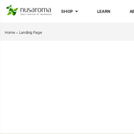
arrow_drop_down
SHOP
LEARN
A
Home
Landing Page