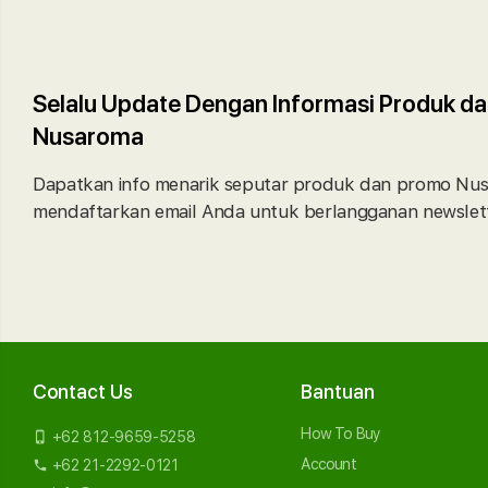
Selalu Update Dengan Informasi Produk da
Nusaroma
Dapatkan info menarik seputar produk dan promo Nu
mendaftarkan email Anda untuk berlangganan newslett
Contact Us
Bantuan
How To Buy
+62 812-9659-5258
phone_iphone
Account
+62 21-2292-0121
local_phone