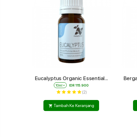
Eucalyptus Organic Essential...
Berga
10ml
keyboard_arrow_down
IDR 115.900
(2)
Tambah Ke Keranjang