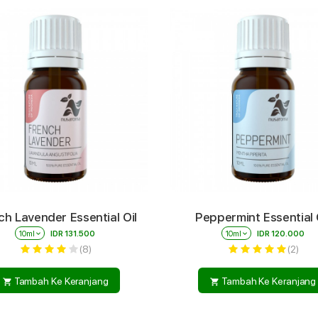
ch Lavender Essential Oil
Peppermint Essential 
10ml
keyboard_arrow_down
IDR 131.500
10ml
keyboard_arrow_down
IDR 120.000
(8)
(2)
Tambah Ke Keranjang
Tambah Ke Keranjang