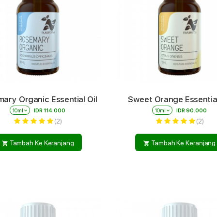
ary Organic Essential Oil
Sweet Orange Essential
10ml
keyboard_arrow_down
IDR 114.000
10ml
keyboard_arrow_down
IDR 90.000
(2)
(2)
Tambah Ke Keranjang
Tambah Ke Keranjang