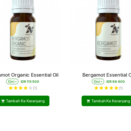
mot Organic Essential Oil
Bergamot Essential O
10ml
keyboard_arrow_down
IDR 113.500
10ml
keyboard_arrow_down
IDR 99.900
(1)
(1)
Tambah Ke Keranjang
Tambah Ke Keranjang