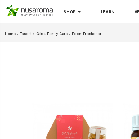
arrow_drop_down
SHOP
LEARN
A
Home
Essential Oils
Family Care
Room Freshener