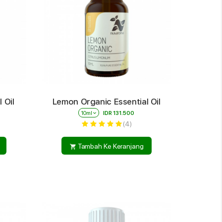
 Oil
Lemon Organic Essential Oil
10ml
keyboard_arrow_down
IDR 131.500
(4)
Tambah Ke Keranjang