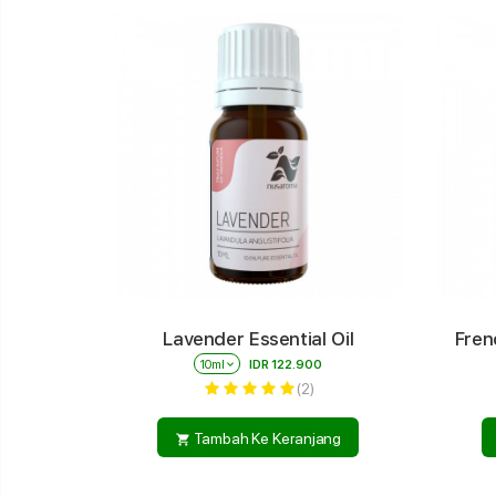
Lavender Essential Oil
Fren
10ml
keyboard_arrow_down
IDR 122.900
(2)
Tambah Ke Keranjang