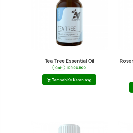
Tea Tree Essential Oil
Rosem
10ml
keyboard_arrow_down
IDR 96.500
Tambah Ke Keranjang